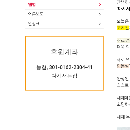
안녕하
앨범
'다시서
언론보도
오늘은
일정표
꼬지전
재료 손
더욱 의
후원계좌
서로 
협동심
농협, 301-0162-2304-41
다시서는집
완성된 
스스로
새해에
소망하
새해 복