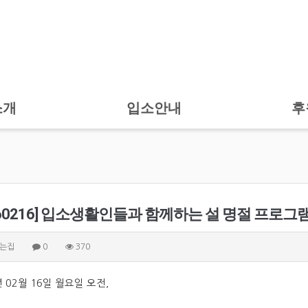
소개
입소안내
후
260216] 입소생활인들과 함께하는 설 명절 프로그램
는집
0
370
년 02월 16일 월요일 오전,