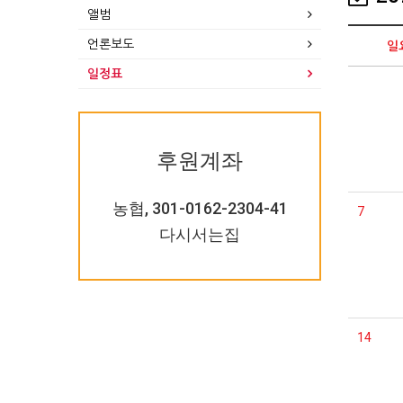
앨범
언론보도
일
일정표
후원계좌
농협, 301-0162-2304-41
7
다시서는집
14