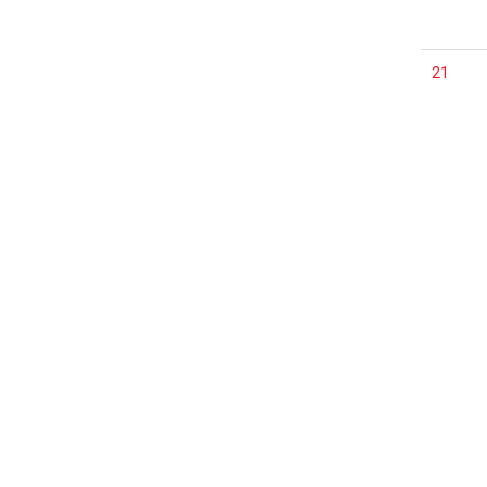
21
28
개인정보처리방침
이메일 무단수집거부
책임의 한계
다시서는집
강원도