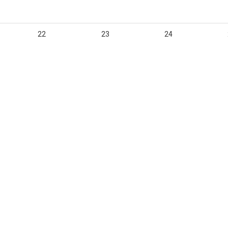
22
23
24
29
30
와 법적고지
 원주시 가매기길 18-12(태장1동 734-22)
전화 :
033-747-4932
사