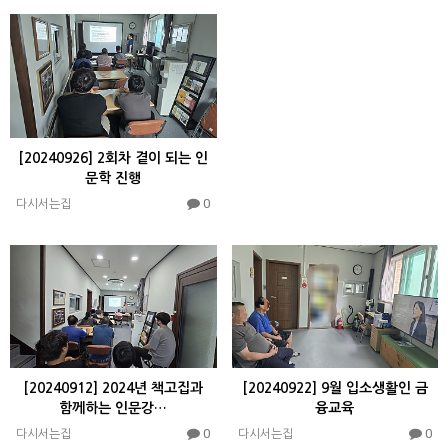
[20240926] 2회차 곁이 되는 인
문학 진행
0
다시서는집
[20240912] 2024년 책고집과
[20240922] 9월 입소생활인 금
함께하는 인문강…
융교육
0
0
다시서는집
다시서는집