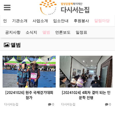
메인
기관소개
사업소개
입소안내
후원봉사
알림마당
공지사항
소식지
앨범
언론보도
일정표
앨범
[20241026] 원주 국제걷기대회
[20241024] 4회차 곁이 되는 인
참가
문학 진행
0
0
다시서는집
다시서는집